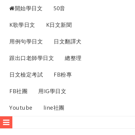
開始學日文
50音
K歌學日文
K日文新聞
用例句學日文
日文翻譯犬
跟出口老師學日文
總整理
日文檢定考試
FB粉專
FB社團
用IG學日文
Youtube
line社團