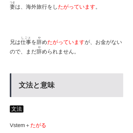
つま
妻
は、海外旅行をし
たがっています
。
しごと
や
兄は
仕事
を
辞
め
たがっています
が、お金がない
や
ので、まだ
辞
められません。
文法と意味
文法
Vstem＋
たがる