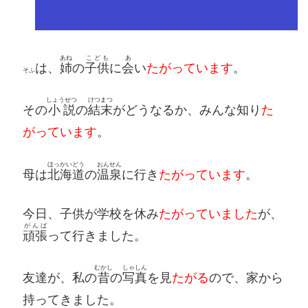
あね
こども
あ
は、
姉
の
子供
に
会
い
たがっています
。
そふ
しょうせつ
けつまつ
その
小説
の
結末
がどうなるか、みんな知り
た
がっています
。
ほっかいどう
おんせん
母は
北海道
の
温泉
に行き
たがっています
。
今日、子供が学校を休み
たがっていました
が、
がんば
頑張
って行きました。
むかし
しゃしん
友達が、私の
昔
の
写真
を見
たがる
ので、家から
持ってきました。