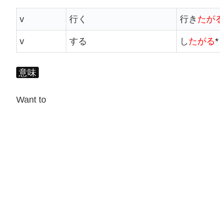
v
行く
行き
たが
v
する
し
たがる
*
意味
Want to