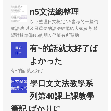
n5文法總整理
以下整理日文檢定N5會考的一些詞
彙語法 以及最重要的語法結構給大家參考 希
望對於準備N5的朋友們能有所幫助 ...
有~的話就太好了ば
よかった
有~的話就太好了
學日文文法教學系
列第40課上課教學
筆記 ばかりに