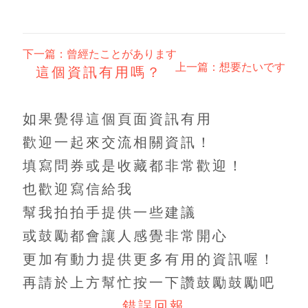
下一篇：曾經たことがあります
上一篇：想要たいです
這個資訊有用嗎？
如果覺得這個頁面資訊有用
歡迎一起來交流相關資訊！
填寫問券或是收藏都非常歡迎！
也歡迎寫信給我
幫我拍拍手提供一些建議
或鼓勵都會讓人感覺非常開心
更加有動力提供更多有用的資訊喔！
再請於上方幫忙按一下讚鼓勵鼓勵吧
錯誤回報