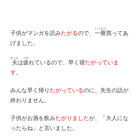
いっさつ
子供がマンガを読み
たがる
ので、
一冊
買ってあ
げました。
おっと
つか
夫
は
疲
れているので、早く寝
たがっていま
す
。
みんな早く帰り
たがっている
のに、先生の話が
終わりません。
子供がお酒を飲み
たがりました
が、「大人にな
ったらね」と言いました。