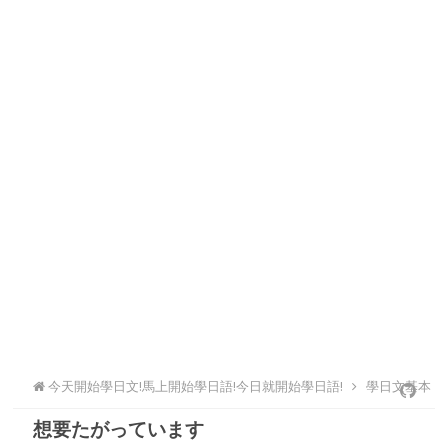
今天開始學日文!馬上開始學日語!今日就開始學日語!
學日文基本
想要たがっています
文法