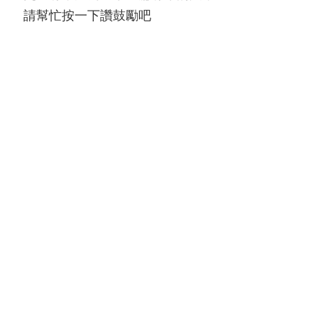
請幫忙按一下讚鼓勵吧