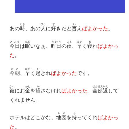
とき
ひと
す
い
あの
時
、あの
人
に
好
きだと
言
え
ばよかった
。
きょう
ねむ
きのう
よる
はや
ね
今日
は
眠
いなぁ、
昨日
の
夜
、
早
く
寝
れ
ばよかっ
た
。
けさ
はや
お
今朝
、
早
く
起
きれ
ばよかった
です。
かれ
かね
か
ぜんぜん
かえ
彼
にお
金
を
貸
さなけれ
ばよかった
。
全然
返
して
くれません。
ちず
も
ホテルはどこかな、
地図
を
持
ってくれ
ばよかっ
た
。