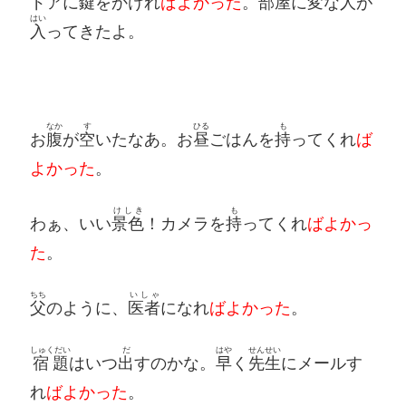
ドアに
鍵
をかけれ
ばよかった
。
部屋
に
変
な
人
が
はい
入
ってきたよ。
なか
す
ひる
も
お
腹
が
空
いたなあ。お
昼
ごはんを
持
ってくれ
ば
よかった
。
けしき
も
わぁ、いい
景色
！カメラを
持
ってくれ
ばよかっ
た
。
ちち
いしゃ
父
のように、
医者
になれ
ばよかった
。
しゅくだい
だ
はや
せんせい
宿題
はいつ
出
すのかな。
早
く
先生
にメールす
れ
ばよかった
。