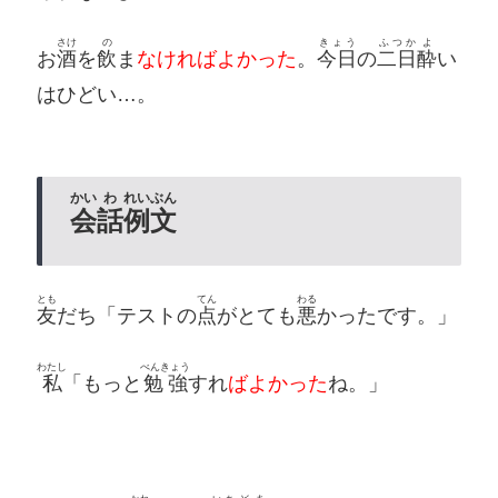
さけ
の
きょう
ふつか
よ
お
酒
を
飲
ま
なければよかった
。
今日
の
二日
酔
い
はひどい…。
かい
わ
れいぶん
会
話
例文
とも
てん
わる
友
だち「テストの
点
がとても
悪
かったです。」
わたし
べんきょう
私
「もっと
勉強
すれ
ばよかった
ね。」