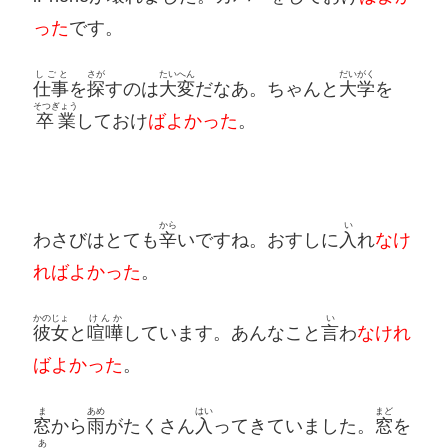
った
です。
しごと
さが
たいへん
だいがく
仕事
を
探
すのは
大変
だなあ。ちゃんと
大学
を
そつぎょう
卒業
しておけ
ばよかった
。
から
い
わさびはとても
辛
いですね。おすしに
入
れ
なけ
ればよかった
。
かのじょ
けんか
い
彼女
と
喧嘩
しています。あんなこと
言
わ
なけれ
ばよかった
。
ま
あめ
はい
まど
窓
から
雨
がたくさん
入
ってきていました。
窓
を
あ