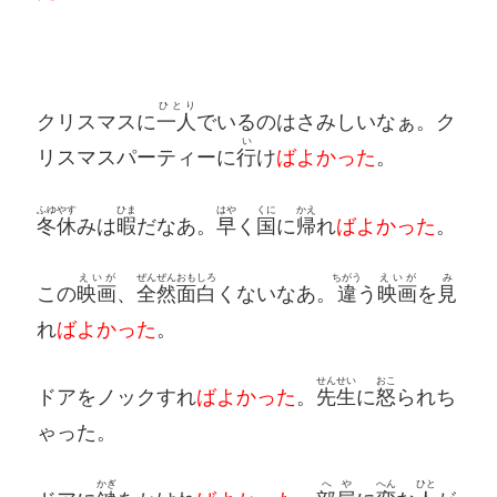
ひとり
クリスマスに
一人
でいるのはさみしいなぁ。ク
い
リスマスパーティーに
行
け
ばよかった
。
ふゆやす
ひま
はや
くに
かえ
冬休
みは
暇
だなあ。
早
く
国
に
帰
れ
ばよかった
。
えいが
ぜんぜん
おもしろ
ちがう
えいが
み
この
映画
、
全然
面白
くないなあ。
違
う
映画
を
見
れ
ばよかった
。
せんせい
おこ
ドアをノックすれ
ばよかった
。
先生
に
怒
られち
ゃった。
かぎ
へや
へん
ひと