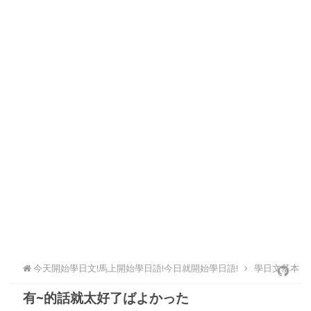
今天開始學日文!馬上開始學日語!今日就開始學日語!
學日文基本
有~的話就太好了ばよかった
文法