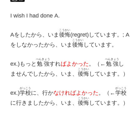
I wish I had done A.
こうかい
Aをしたから、いま
後悔
(regret)しています。; A
こうかい
をしなかったから、いま
後悔
しています。
べんきょう
べんきょう
ex.)もっと
勉強
すれ
ばよかった
。（←
勉強
し
こうかい
ませんでしたから、いま、
後悔
しています。）
がっこう
がっこう
ex.)
学校
に、行か
なければよかった
。（←
学校
こうかい
に行きましたから、いま、
後悔
しています。）