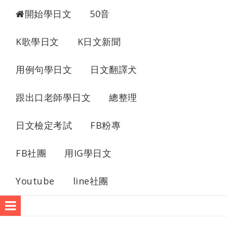
開始學日文
50音
K歌學日文
K日文新聞
用例句學日文
日文翻譯犬
跟出口老師學日文
總整理
日文檢定考試
FB粉專
FB社團
用IG學日文
Youtube
line社團