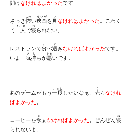
開
け
なければよかった
です。
こわ
えいが
み
さっき
怖
い
映画
を
見
なければよかった
。こわく
ひとり
ね
て
一人
で
寝
られない。
た
す
レストランで
食
べ
過
ぎ
なければよかった
です。
きも
わる
いま、
気持
ちが
悪
いです。
いちど
う
あのゲームがもう
一度
したいなぁ。
売
ら
なけれ
ばよかった
。
の
ね
コーヒーを
飲
ま
なければよかった
。ぜんぜん
寝
られないよ。