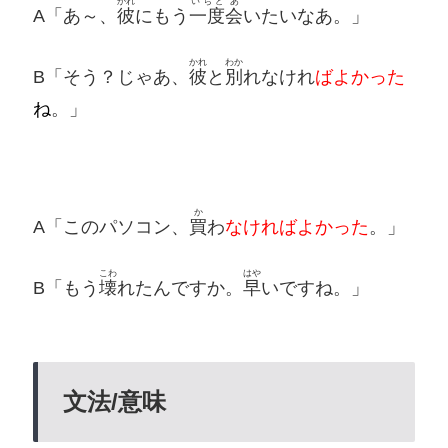
かれ
いちど
あ
A「あ～、
彼
にもう
一度
会
いたいなあ。」
かれ
わか
B「そう？じゃあ、
彼
と
別
れなけれ
ばよかった
ね
。」
か
A「このパソコン、
買
わ
なければよかった
。」
こわ
はや
B「もう
壊
れたんですか。
早
いですね。」
文法/意味