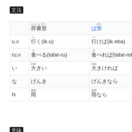
文法
じしょけい
けい
辞書形
ば
形
い
い
u.v
行
く(ik-u)
行
けば(ik-eba)
た
た
ru.v
食
べる(tabe-ru)
食
べれば(tabe-re
おお
おお
い
大
きい
大
きければ
な
げんき
げんきなら
あめ
あめ
N
雨
雨
なら
意味