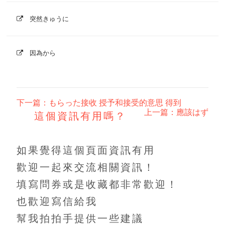
突然きゅうに
因為から
下一篇：もらった接收 授予和接受的意思 得到
上一篇：應該はず
這個資訊有用嗎？
如果覺得這個頁面資訊有用
歡迎一起來交流相關資訊！
填寫問券或是收藏都非常歡迎！
也歡迎寫信給我
幫我拍拍手提供一些建議