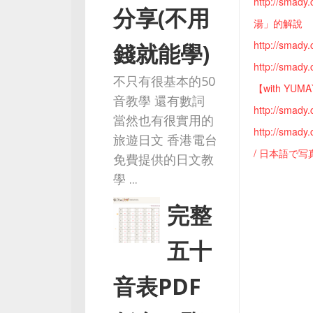
http://s
分享(不用
湯」的解說
http://s
錢就能學)
http://s
不只有很基本的50
【with YUM
音教學 還有數詞
http://s
當然也有很實用的
http://s
旅遊日文 香港電台
/ 日本語で
免費提供的日文教
學 ...
完整
五十
音表PDF