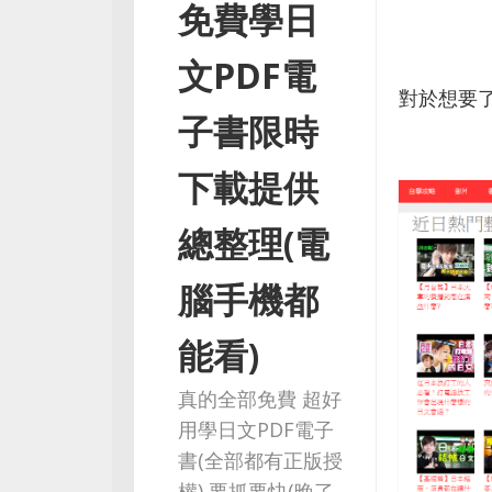
免費學日
文PDF電
對於想要了
子書限時
下載提供
總整理(電
腦手機都
能看)
真的全部免費 超好
用學日文PDF電子
書(全部都有正版授
權) 要抓要快(晚了