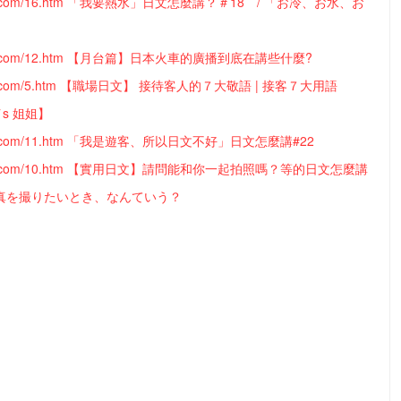
mady.com/16.htm 「我要熱水」日文怎麼講？＃18 / 「お冷、お水、お
mady.com/12.htm 【月台篇】日本火車的廣播到底在講些什麼?
mady.com/5.htm 【職場日文】 接待客人的７大敬語 | 接客７大用語
A`s 姐姐】
mady.com/11.htm 「我是遊客、所以日文不好」日文怎麼講#22
mady.com/10.htm 【實用日文】請問能和你一起拍照嗎？等的日文怎麼講
写真を撮りたいとき、なんていう？