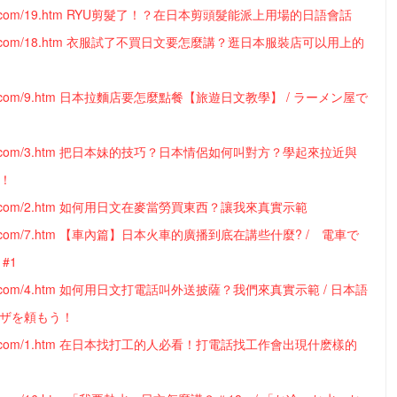
mady.com/19.htm RYU剪髮了！？在日本剪頭髮能派上用場的日語會話
mady.com/18.htm 衣服試了不買日文要怎麼講？逛日本服裝店可以用上的
mady.com/9.htm 日本拉麵店要怎麼點餐【旅遊日文教學】 / ラーメン屋で
語
mady.com/3.htm 把日本妹的技巧？日本情侶如何叫對方？學起來拉近與
離！
mady.com/2.htm 如何用日文在麥當勞買東西？讓我來真實示範
mady.com/7.htm 【車內篇】日本火車的廣播到底在講些什麼? / 電車で
#1
mady.com/4.htm 如何用日文打電話叫外送披薩？我們來真實示範 / 日本語
ピザを頼もう！
mady.com/1.htm 在日本找打工的人必看！打電話找工作會出現什麽樣的