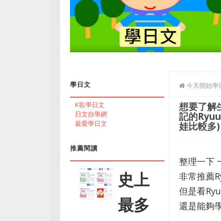
學日文
今天開始學日
想要了解
K歌學日文
日文自學網
記的Ryu
最愛學日文
娃比較多)
推薦閱讀
整理一下 
史上
非常推薦Ry
但是看Ry
最多
還是能夠