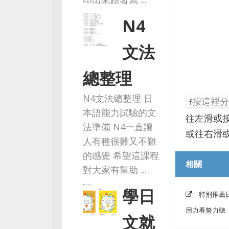
N4
文法
總整理
N4文法總整理 日
按這裡分
本語能力試驗的文
往左滑或
法準備 N4一直讓
或往右滑
人有種很難又不難
的感覺 希望這課程
相關
對大家有幫助 ...
學日
特別推薦
用力看努力聽
文就