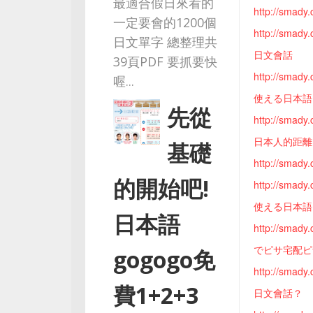
最適合假日來看的
http://s
一定要會的1200個
http://s
日文單字 總整理共
日文會話
39頁PDF 要抓要快
http://s
喔...
使える日本
先從
http://s
日本人的距
基礎
http://s
的開始吧!
http://s
使える日本語 
日本語
http://s
でピサ宅配
gogogo免
http://s
費1+2+3
日文會話？