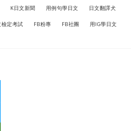
K日文新聞
用例句學日文
日文翻譯犬
文檢定考試
FB粉專
FB社團
用IG學日文