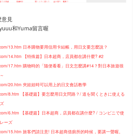
麼意見
yuuu和Yuma留言喔
mady.com/13.htm 日本購物要用信用卡結帳，用日文要怎麼說？
mady.com/14.htm 【特殊篇】日本超商，店員都在講什麼? #2
mady.com/17.htm 購物時的「隨便看看」日文怎麼講#14？對日本旅遊很
唷～
mady.com/20.htm 夾娃娃時可以用上的日文會話教學
mady.com/8.htm 【基礎篇】要怎麼用日文問路？/ 道を聞くときに使える
ーズ
mady.com/6.htm 【基礎篇】日本超商，店員都在講什麼? / コンビニで使
フレーズ
mady.com/15.htm 旅客們請注意! 日本超商借廁所的時候，要講一聲喔。