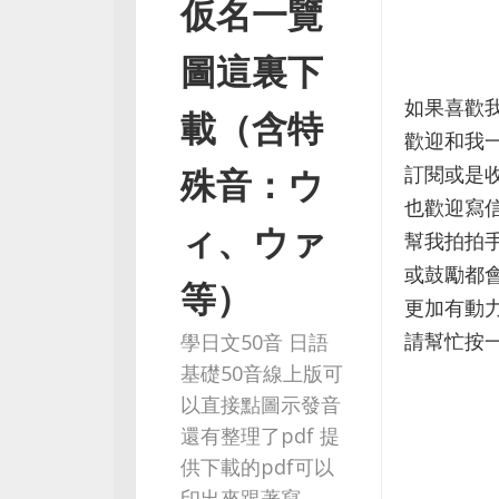
仮名一覽
圖這裏下
如果喜歡
載（含特
歡迎和我
殊音：ウ
訂閱或是
也歡迎寫
ィ、ウァ
幫我拍拍
或鼓勵都
等）
更加有動
請幫忙按
學日文50音 日語
基礎50音線上版可
以直接點圖示發音
還有整理了pdf 提
供下載的pdf可以
印出來跟著寫 ...