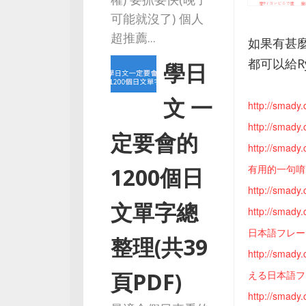
可能就沒了) 個人
超推薦...
如果有甚
都可以給R
學日
文 一
http://s
http://s
定要會的
http://s
有用的一句
1200個日
http://s
文單字總
http://s
日本語フレ
整理(共39
http://s
頁PDF)
える日本語
http://s