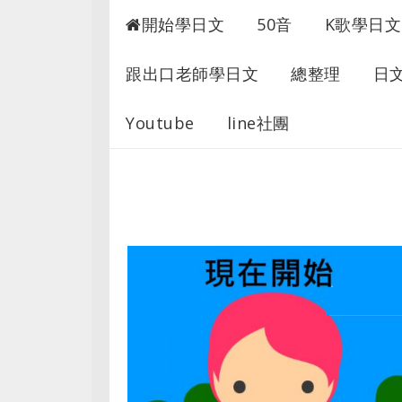
開始學日文
50音
K歌學日文
跟出口老師學日文
總整理
日
Youtube
line社團