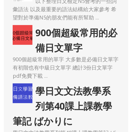
以下整理日文檢定N5會考的一些詞
彙語法 以及最重要的語法結構給大家參考 希
望對於準備N5的朋友們能有所幫助 ...
900個超級常用的必
備日文單字
900個超級常用的單字 大多數是必備日文單字
有初階也有中級日文單字 總計3份日文單字
pdf免費下載 ...
學日文文法教學系
列第40課上課教學
筆記 ばかりに