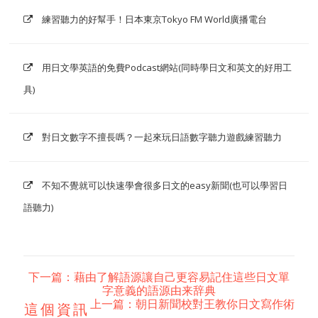
練習聽力的好幫手！日本東京Tokyo FM World廣播電台
用日文學英語的免費Podcast網站(同時學日文和英文的好用工
具)
對日文數字不擅長嗎？一起來玩日語數字聽力遊戲練習聽力
不知不覺就可以快速學會很多日文的easy新聞(也可以學習日
語聽力)
下一篇：藉由了解語源讓自己更容易記住這些日文單
字意義的語源由来辞典
上一篇：朝日新聞校對王教你日文寫作術
這個資訊