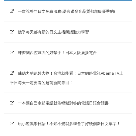
一次說整句日文免費服務(語言跟發音品質都超級優秀的)
幾乎每天都有新的日文主播朗讀聽力學習
練習關西腔聽力的好幫手！日本大阪廣播電台
練聽力的絕妙大物！台灣就能看！日本網路電視Abema TV上
平日每天一定要看的超萌新聞節目！
一本讓自己拿起電話就能輕鬆對答的電話日語會話書
玩小遊戲學日語！不知不覺就多學會了好幾個新日文單字！