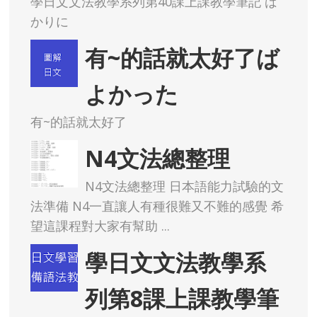
學日文文法教學系列第40課上課教學筆記 ば
かりに
有~的話就太好了ば
よかった
有~的話就太好了
N4文法總整理
N4文法總整理 日本語能力試驗的文
法準備 N4一直讓人有種很難又不難的感覺 希
望這課程對大家有幫助 ...
學日文文法教學系
列第8課上課教學筆