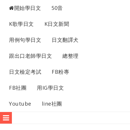
開始學日文
50音
K歌學日文
K日文新聞
用例句學日文
日文翻譯犬
跟出口老師學日文
總整理
日文檢定考試
FB粉專
FB社團
用IG學日文
Youtube
line社團